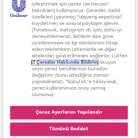
Şekillendirmeden Önce
iyileştirmek için çerez (ve benzeri
teknikleri) kullanıyoruz. Çerezler, belirli
Düğümleri Çözün
özellikleri (çevrimiçi "alışveriş sepetinizi"
kaydetme) ve sosyal paylaşım işlevini
Özellikle aceleniz olduğu anlarda siz
(Facebook, Instagram vb. için) daha iyi
deneyimlemenizi, iletilerin size göre
de duş aldıktan sonra saçlarınızdaki
uyarlanmasını ve ilgi alanlarınıza hitap
düğümleri açmadan saçlarınızı
eden reklamların (sitemizde ve diğer
sitelerde) gösterilmesini sağlarlar. Lütfen
kurutmaya ve şekillendirmeye çalışıyor
Çerezler Hakkında Bildirim
okuyun
olabilirsiniz. Bu durum saçlarınıza çok
veya çerez tercihlerinizi buradan
değiştirin (bunu istediğiniz zaman
daha yüksek seviyelerde ısıyı, çok
yapabilirsiniz). “Kabul et”e tıklayarak,
daha uzun süre uygulamanıza yol
çerez kullanımımıza onay vermiş
olursunuz.
açabilir. Saçı ısıdan korumak için ise
öncelikle çok sert olmayan bir saç
Çerez Ayarlarını Yapılandır
fırçası ile saçlarınızı birbirinden ayırıp
düğümlerini çözmeli, ardından
Tümünü Reddet
kurutmaya veya şekillendirmeye