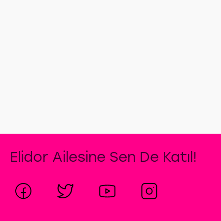
durulayabilirsiniz?
Saç
tipinize
özel
bakım
kremlerini
inceleyin.
Elidor Ailesine Sen De Katıl!