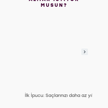
MUSUN?
Yağ
İlk İpucu: Saçlarınızı daha az yıkam