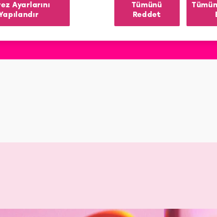
ez Ayarlarını
Tümünü
Tümün
Yapılandır
Reddet
ŞAMPUAN