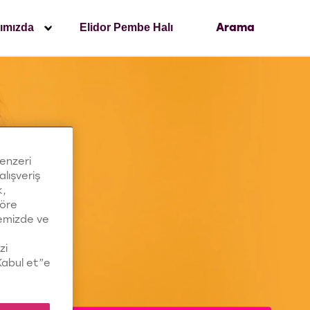
ımızda
Elidor Pembe Halı
Arama
benzeri
alışveriş
k,
göre
temizde ve
zi
“Kabul et”e