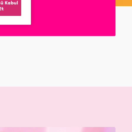
ü Kabul
Et