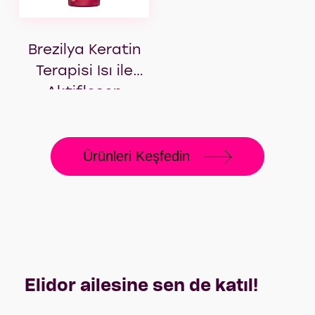
Brezilya Keratin
Terapisi Isı ile
Aktifleşen
Keratin Bakım
Kürü Hidrolize
Ürünleri Keşfedin
Keratin, Marula
Yağı ve E Vitamini
Elidor ailesine sen de katıl!