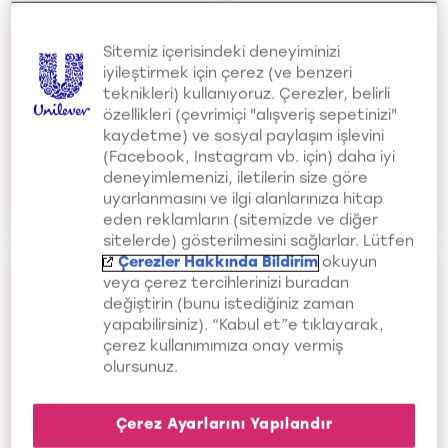
Thick Hair
Thick Hair
Sitemiz içerisindeki deneyiminizi
iyileştirmek için çerez (ve benzeri
teknikleri) kullanıyoruz. Çerezler, belirli
özellikleri (çevrimiçi "alışveriş sepetinizi"
kaydetme) ve sosyal paylaşım işlevini
(Facebook, Instagram vb. için) daha iyi
deneyimlemenizi, iletilerin size göre
uyarlanmasını ve ilgi alanlarınıza hitap
Yıpranmış Saçlar
Düz Saçlar
eden reklamların (sitemizde ve diğer
Nourished Hair
Straight Hair
sitelerde) gösterilmesini sağlarlar. Lütfen
Çerezler Hakkında Bildirim
okuyun
veya çerez tercihlerinizi buradan
değiştirin (bunu istediğiniz zaman
yapabilirsiniz). “Kabul et”e tıklayarak,
çerez kullanımımıza onay vermiş
olursunuz.
Çerez Ayarlarını Yapılandır
Mat Saçlar
Hacimsiz Saçlar