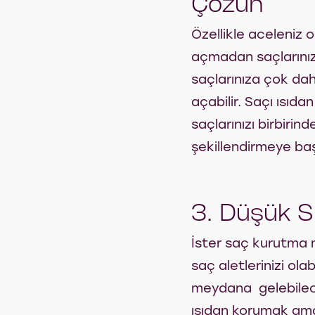
Çözün
Özellikle aceleniz 
açmadan saçlarınızı
saçlarınıza çok da
açabilir. Saçı ısıda
saçlarınızı birbiri
şekillendirmeye baş
3. Düşük Sı
İster saç kurutma m
saç aletlerinizi ola
meydana gelebilecek
ısıdan korumak amac