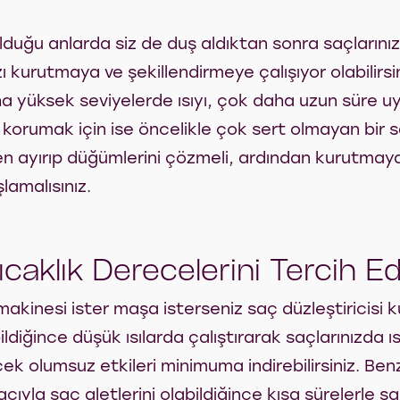
olduğu anlarda siz de duş aldıktan sonra saçlarını
 kurutmaya ve şekillendirmeye çalışıyor olabilirsi
ha yüksek seviyelerde ısıyı, çok daha uzun süre u
n korumak için ise öncelikle çok sert olmayan bir sa
nden ayırıp düğümlerini çözmeli, ardından kurutmay
lamalısınız.
caklık Derecelerini Tercih Ed
akinesi ister maşa isterseniz saç düzleştiricisi k
bildiğince düşük ısılarda çalıştırarak saçlarınızda ı
 olumsuz etkileri minimuma indirebilirsiniz. Benz
ıyla saç aletlerini olabildiğince kısa sürelerle s