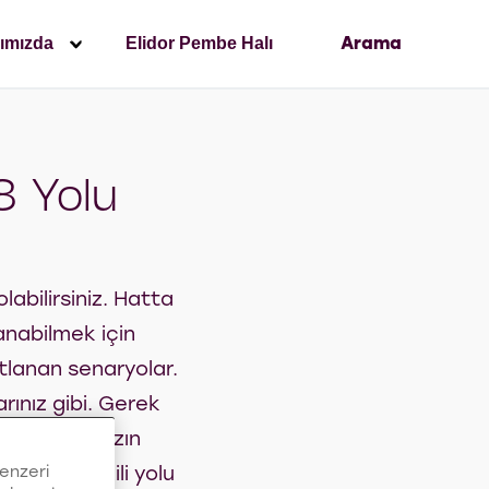
ımızda
Elidor Pembe Halı
Arama
8 Yolu
labilirsiniz. Hatta
lanabilmek için
stlanan senaryolar.
rınız gibi. Gerek
ancak saçınızın
benzeri
imiz 8 etkili yolu