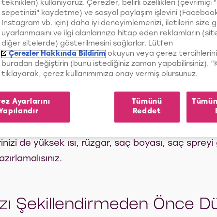
teknikleri) kullanıyoruz. Çerezler, belirli özellikleri (çevrimiçi "
sepetinizi" kaydetme) ve sosyal paylaşım işlevini (Faceboo
Instagram vb. için) daha iyi deneyimlemenizi, iletilerin size 
uyarlanmasını ve ilgi alanlarınıza hitap eden reklamların (si
diğer sitelerde) gösterilmesini sağlarlar. Lütfen
Çerezler Hakkında Bildirim
okuyun veya çerez tercihlerini
mi ve Saç Maskesi Kullanın
buradan değiştirin (bunu istediğiniz zaman yapabilirsiniz). 
tıklayarak, çerez kullanımımıza onay vermiş olursunuz.
lerine ve ihtiyaçlarına bağlı olarak hemen herke
 Ancak sıra
saç kremi
ve saç maskesi gibi bakım ür
ez Ayarlarını
Tümünü
Tümün
Yapılandır
Reddet
uk için aynı durum söz konusu olamıyor. Şampuan 
zenli şekilde kullanmalı, böylece saçlarınızın ba
izi de yüksek ısı, rüzgar, saç boyası, saç spreyi g
azırlamalısınız.
nızı Şekillendirmeden Önce D