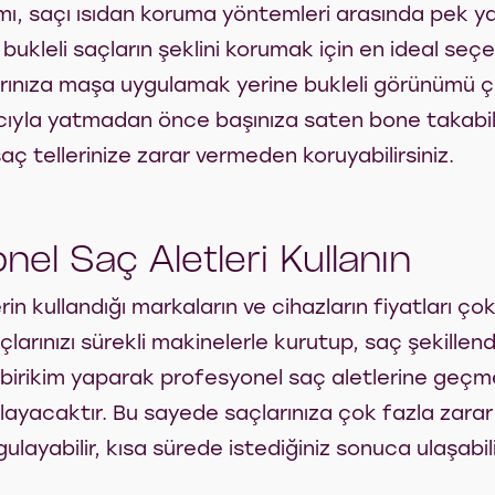
ı, saçı ısıdan koruma yöntemleri arasında pek yay
bukleli saçların şeklini korumak için en ideal seçe
arınıza maşa uygulamak yerine bukleli görünümü ç
yla yatmadan önce başınıza saten bone takabili
 saç tellerinize zarar vermeden koruyabilirsiniz.
nel Saç Aletleri Kullanın
rin kullandığı markaların ve cihazların fiyatları ç
çlarınızı sürekli makinelerle kurutup, saç şekillendi
z birikim yaparak profesyonel saç aletlerine geçm
layacaktır. Bu sayede saçlarınıza çok fazla zar
gulayabilir, kısa sürede istediğiniz sonuca ulaşabili