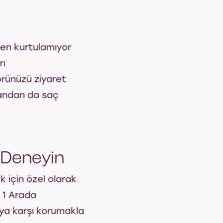
n kurtulamıyor
rı
örünüzü ziyaret
 yandan da saç
 Deneyin
k için özel olarak
i 1 Arada
ıya karşı korumakla