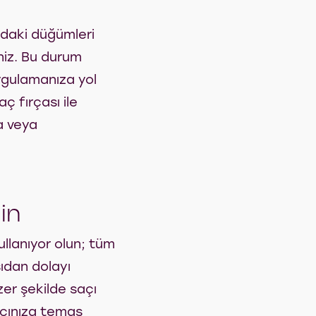
zdaki düğümleri
niz. Bu durum
ygulamanıza yol
ç fırçası ile
a veya
in
ullanıyor olun; tüm
sıdan dolayı
er şekilde saçı
açınıza temas