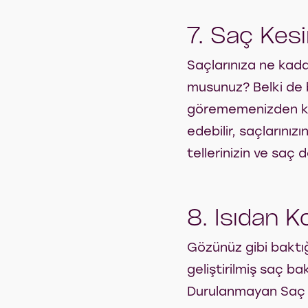
7. Saç Kes
Saçlarınıza ne kad
musunuz? Belki de b
görememenizden kay
edebilir, saçlarınız
tellerinizin ve saç d
8. Isıdan 
Gözünüz gibi baktığ
geliştirilmiş saç b
Durulanmayan Saç Gü