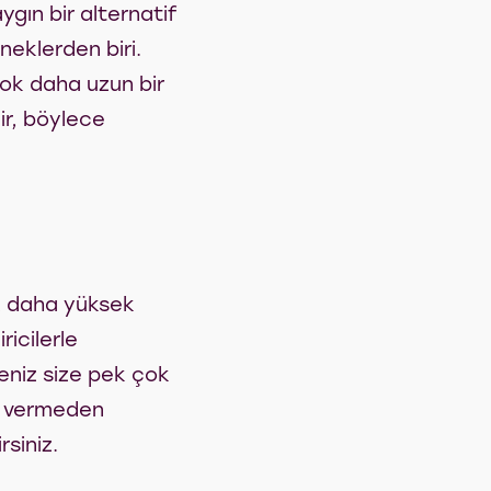
gın bir alternatif
neklerden biri.
ok daha uzun bir
r, böylece
ok daha yüksek
ricilerle
eniz size pek çok
ar vermeden
rsiniz.