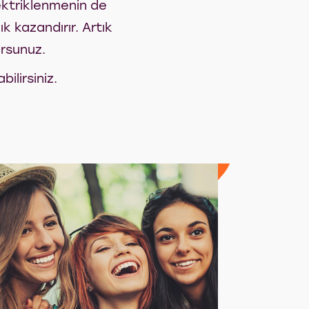
lektriklenmenin de
k kazandırır. Artık
orsunuz.
ilirsiniz.