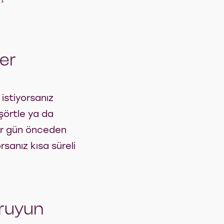
er
istiyorsanız
işörtle ya da
ir gün önceden
sanız kısa süreli
oruyun