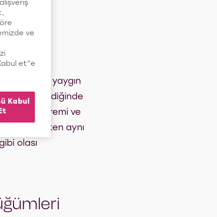
alışveriş
k,
göre
temizde ve
zi
“Kabul et”e
s tarafından yaygın
ünlerine geldiğinde
ü Kabul
Et
kadar saç kremi ve
kımını yaparken aynı
ibi olası
üğümleri