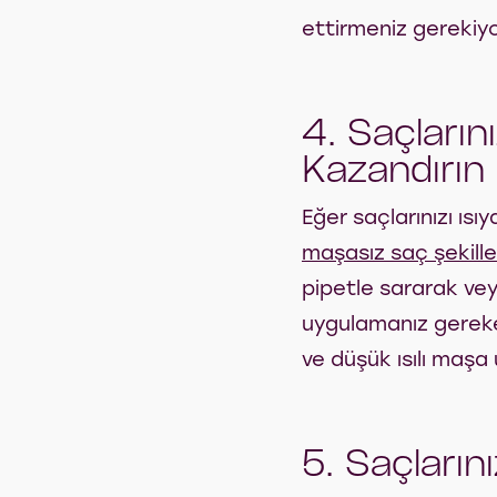
ettirmeniz gerekiyo
4. Saçları
Kazandırın
Eğer saçlarınızı ıs
maşasız saç şekill
pipetle sararak ve
uygulamanız gereke
ve düşük ısılı maşa 
5. Saçların