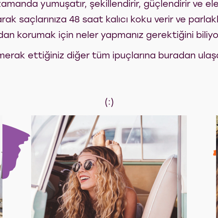
 zamanda yumuşatır, şekillendirir, güçlendirir ve e
ak saçlarınıza 48 saat kalıcı koku verir ve parlaklı
sıdan korumak için neler yapmanız gerektiğini biliy
merak ettiğiniz diğer tüm ipuçlarına buradan ulaşab
(:)