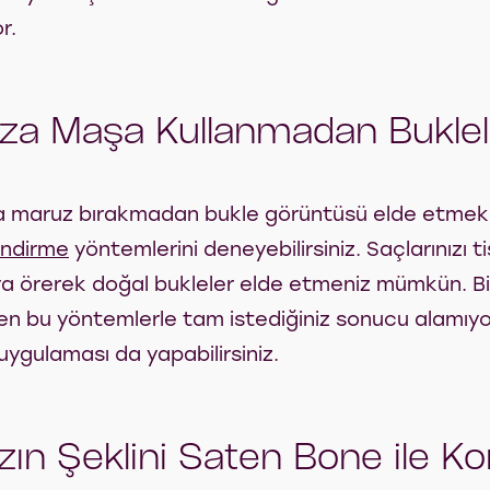
r.
nıza Maşa Kullanmadan Buklel
ıya maruz bırakmadan bukle görüntüsü elde etmek 
endirme
yöntemlerini deneyebilirsiniz. Saçlarınızı t
ya örerek doğal bukleler elde etmeniz mümkün. B
n bu yöntemlerle tam istediğiniz sonucu alamıyor
uygulaması da yapabilirsiniz.
ızın Şeklini Saten Bone ile K