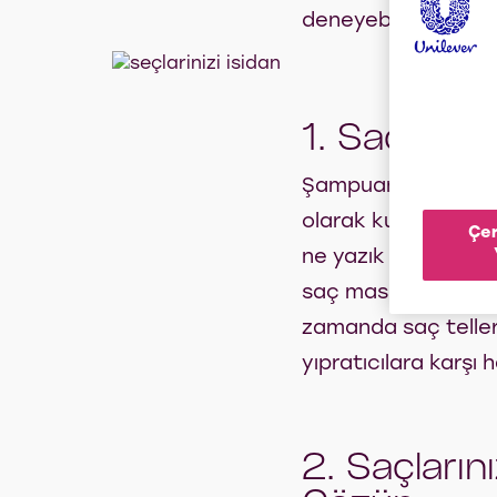
deneyebilirsiniz.
1. Saç Kre
Şampuanlar, saç tip
olarak kullanılıyor.
Çer
ne yazık ki çoğunl
saç maskesini de dü
zamanda saç tellerin
yıpratıcılara karşı h
2. Saçları