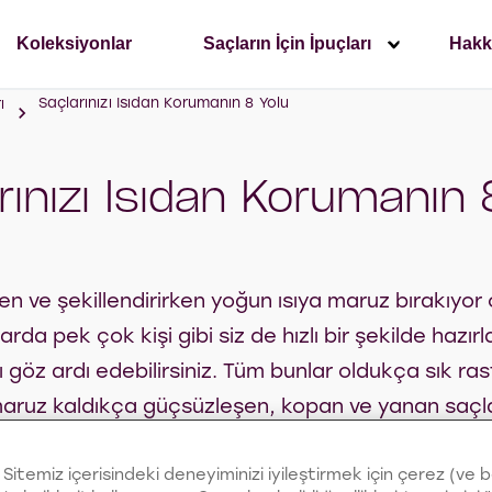
Koleksiyonlar
Saçların İçin İpuçları
Hakk
Saçlarınızı Isıdan Korumanın 8 Yolu
ı
rınızı Isıdan Korumanın 
en ve şekillendirirken yoğun ısıya maruz bırakıyor o
rda pek çok kişi gibi siz de hızlı bir şekilde hazır
nı göz ardı edebilirsiniz. Tüm bunlar oldukça sık ra
maruz kaldıkça güçsüzleşen, kopan ve yanan saçla
k gerek şekillendirmek için ısıdan vazgeçemiyor 
Sitemiz içerisindeki deneyiminizi iyileştirmek için çerez (ve 
in de çeşitli çözümler bulmak istiyorsanız önereceğ