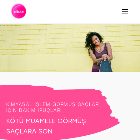
Arama
KIMYASAL İŞLEM GÖRMÜŞ SAÇLAR
IÇIN BAKIM İPUÇLARI
KÖTÜ MUAMELE GÖRMÜŞ
SAÇLARA SON