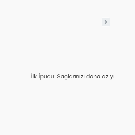
Yağ
İlk İpucu: Saçlarınızı daha az yıkam