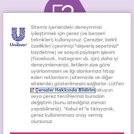
2
Sitemiz içerisindeki deneyiminizi
iyileştirmek için çerez (ve benzeri
teknikleri) kullanıyoruz. Çerezler, belirli
özellikleri (çevrimiçi "alışveriş sepetinizi"
Saçlarınızı çok sık
kaydetme) ve sosyal paylaşım işlevini
yıkamayın
(Facebook, Instagram vb. için) daha iyi
deneyimlemenizi, iletilerin size göre
uyarlanmasını ve ilgi alanlarınıza hitap
Saçlarınızı günaşırı yıkamaya
eden reklamların (sitemizde ve diğer
çalışın ve yağlı saçlar sizi
sitelerde) gösterilmesini sağlarlar. Lütfen
rahatsız ediyorsa saçlarınızı
Çerezler Hakkında Bildirim
okuyun
yıkamayacağınız günlerde
veya çerez tercihlerinizi buradan
kuru şampuan gibi pratik
değiştirin (bunu istediğiniz zaman
ürünler kullanın.
yapabilirsiniz). “Kabul et”e tıklayarak,
çerez kullanımımıza onay vermiş
olursunuz.
3