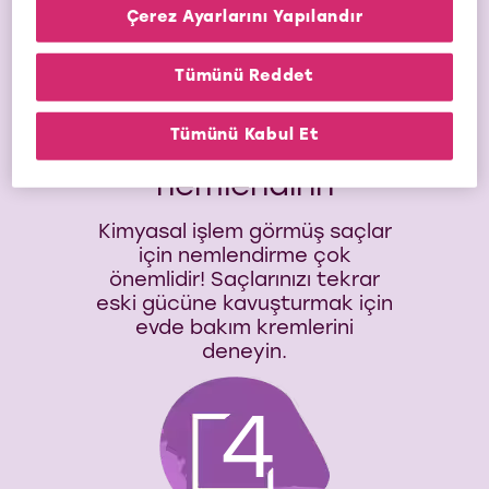
Çerez Ayarlarını Yapılandır
Tümünü Reddet
Nemlendirin,
Tümünü Kabul Et
nemlendirin,
nemlendirin
Kimyasal işlem görmüş saçlar
için nemlendirme çok
önemlidir! Saçlarınızı tekrar
eski gücüne kavuşturmak için
evde bakım kremlerini
deneyin.
4