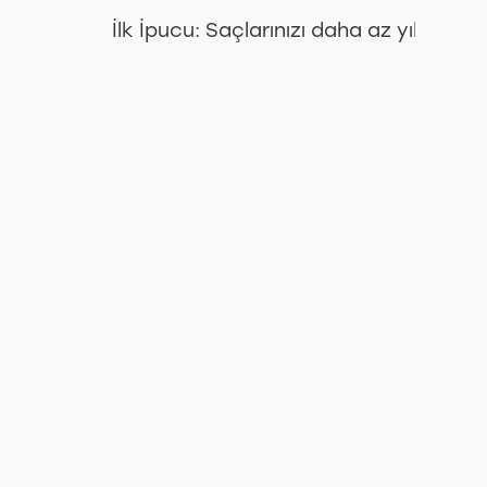
İlk İpucu: Saçlarınızı daha az yıkam
Nar
Çekirdeği
Yağı
Faydaları