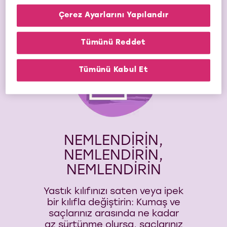
kontrol altına almaya çalışın.
Onları kirletmenin yanı sıra
Çerez Ayarlarını Yapılandır
buklelerinizi de açmış
olursunuz.
Tümünü Reddet
3
Tümünü Kabul Et
NEMLENDİRİN,
NEMLENDİRİN,
NEMLENDİRİN
Yastık kılıfınızı saten veya ipek
bir kılıfla değiştirin: Kumaş ve
saçlarınız arasında ne kadar
az sürtünme olursa, saçlarınız