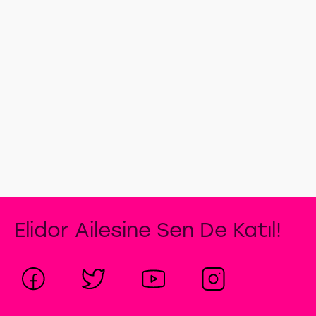
saçlarınızı
kendi
saç
tipinize
özel
ürünlerle
yıkayarak
başlayın.
Elidor Ailesine Sen De Katıl!