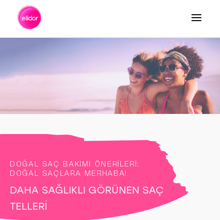
Arama
DOĞAL SAÇ BAKIMI ÖNERİLERİ:
DOĞAL SAÇLARA MERHABA!
DAHA SAĞLIKLI GÖRÜNEN SAÇ
TELLERİ