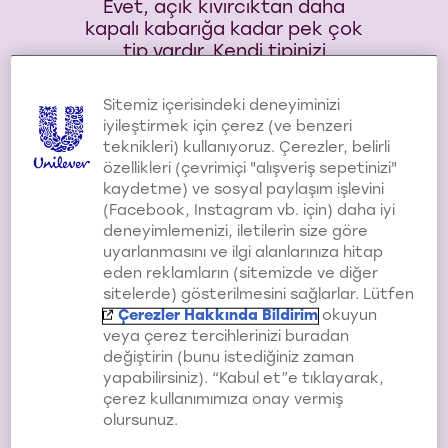
Evet, açık kıvırcıktan daha
kapalı kabarığa kadar pek çok
tip vardır. Kendi tipinizi
öğrenmek için saç stilistinize
danışın!
Sitemiz içerisindeki deneyiminizi
iyileştirmek için çerez (ve benzeri
teknikleri) kullanıyoruz. Çerezler, belirli
2
özellikleri (çevrimiçi "alışveriş sepetinizi"
kaydetme) ve sosyal paylaşım işlevini
(Facebook, Instagram vb. için) daha iyi
deneyimlemenizi, iletilerin size göre
uyarlanmasını ve ilgi alanlarınıza hitap
eden reklamların (sitemizde ve diğer
sitelerde) gösterilmesini sağlarlar. Lütfen
ELLERİNİZİ
Çerezler Hakkında Bildirim
okuyun
SAÇLARINIZDAN
veya çerez tercihlerinizi buradan
UZAK TUTUN
değiştirin (bunu istediğiniz zaman
yapabilirsiniz). “Kabul et”e tıklayarak,
çerez kullanımımıza onay vermiş
Saçlarınızı ellerinizle düzeltme
olursunuz.
veya düğümleme dürtünüzü