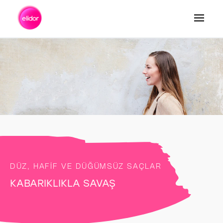
Arama
DÜZ, HAFIF VE DÜĞÜMSÜZ SAÇLAR
KABARIKLIKLA SAVAŞ