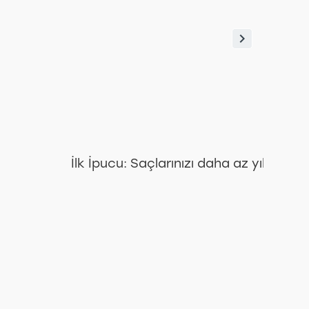
Yağ
İlk İpucu: Saçlarınızı daha az yıkam