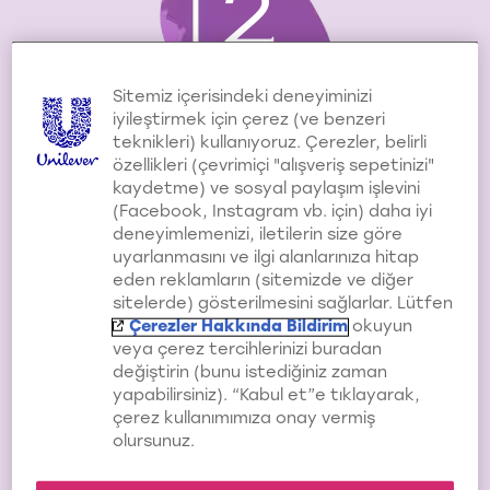
2
Sitemiz içerisindeki deneyiminizi
iyileştirmek için çerez (ve benzeri
teknikleri) kullanıyoruz. Çerezler, belirli
Rutininize bakım
özellikleri (çevrimiçi "alışveriş sepetinizi"
kremi ekleyin
kaydetme) ve sosyal paylaşım işlevini
(Facebook, Instagram vb. için) daha iyi
Nemlendirme adımını
deneyimlemenizi, iletilerin size göre
atlamayın! Haftada bir kez,
uyarlanmasını ve ilgi alanlarınıza hitap
saçlarınızın ihtiyaç duyduğu
eden reklamların (sitemizde ve diğer
suyu ve besleyici bileşenleri
sitelerde) gösterilmesini sağlarlar. Lütfen
saçlarınıza geri kazandırmak
Çerezler Hakkında Bildirim
okuyun
için bakım kremi kullanın.
veya çerez tercihlerinizi buradan
değiştirin (bunu istediğiniz zaman
yapabilirsiniz). “Kabul et”e tıklayarak,
3
çerez kullanımımıza onay vermiş
olursunuz.