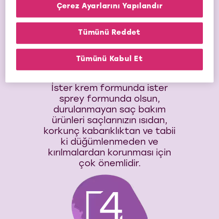
Çerez Ayarlarını Yapılandır
Tümünü Reddet
Durulanmayan saç
bakım ürünleri
Tümünü Kabul Et
kullanın
İster krem formunda ister
sprey formunda olsun,
durulanmayan saç bakım
ürünleri saçlarınızın ısıdan,
korkunç kabarıklıktan ve tabii
ki düğümlenmeden ve
kırılmalardan korunması için
çok önemlidir.
4