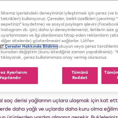
Sitemiz içerisindeki deneyiminizi iyileştirmek için çerez (ve 
teknikleri) kullanıyoruz. Çerezler, belirli özellikleri (çevrimiçi "
sepetinizi" kaydetme) ve sosyal paylaşım işlevini (Faceboo
P OLMAK İÇIN
Instagram vb. için) daha iyi deneyimlemenizi, iletilerin size 
uyarlanmasını ve ilgi alanlarınıza hitap eden reklamların (si
diğer sitelerde) gösterilmesini sağlarlar. Lütfen
Çerezler Hakkında Bildirim
okuyun veya çerez tercihlerini
buradan değiştirin (bunu istediğiniz zaman yapabilirsiniz). 
tıklayarak, çerez kullanımımıza onay vermiş olursunuz.
ez Ayarlarını
Tümünü
Tümün
Yapılandır
Reddet
rekir!
al saç derisi yağlarının uçlara ulaşmak için kat et
erde daha yağlı ve uçlarda daha kuru olma eğilim
gun ürünlerden yardım almanız gerekir. Buklelerin