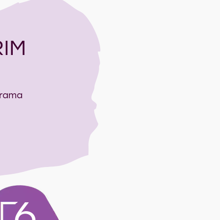
RIM
tarama
6