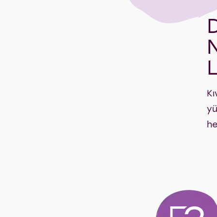
Kı
yü
he