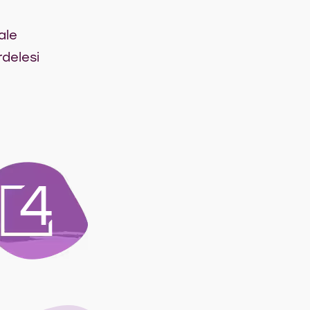
ale
rdelesi
4