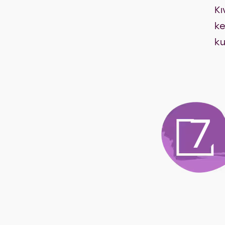
Kı
ke
ku
7