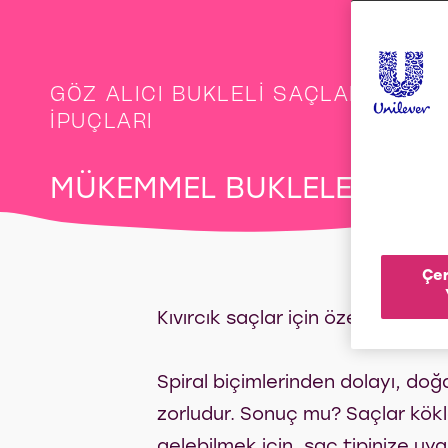
GÖZ ALICI BUKLELI SAÇLARA SAHI
İPUÇLARI
MÜKEMMEL BUKLELER
Çer
Kıvırcık saçlar için özel bakım ge
Spiral biçimlerinden dolayı, doğ
zorludur. Sonuç mu? Saçlar kökl
gelebilmek için, saç tipinize uy