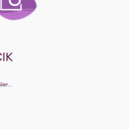
CIK
er...