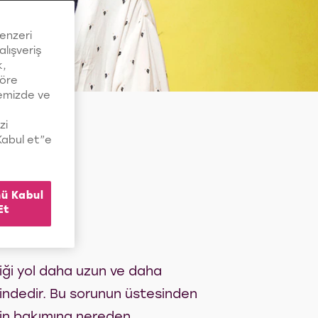
benzeri
alışveriş
k,
göre
temizde ve
zi
“Kabul et”e
ü Kabul
Et
tiği yol daha uzun ve daha
indedir. Bu sorunun üstesinden
izin bakımına nereden