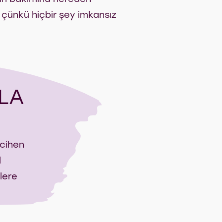
, çünkü hiçbir şey imkansız
LA
rcihen
l
lere