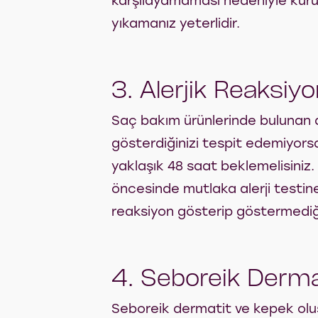
karşılayamaması nedeniyle kuruma
yıkamanız yeterlidir.
3. Alerjik Reaksiyo
Saç bakım ürünlerinde bulunan doğ
gösterdiğinizi tespit edemiyorsan
yaklaşık 48 saat beklemelisiniz. 
öncesinde mutlaka alerji testine 
reaksiyon gösterip göstermediğin
4. Seboreik Derm
Seboreik dermatit ve kepek oluş