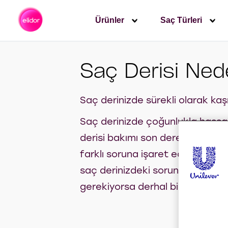
Ürünler
Saç Türleri
Saç Derisi Ned
Saç derinizde sürekli olarak kaşı
Saç derinizde çoğunlukla hassasi
derisi bakımı son derece dikkatli,
farklı soruna işaret ediyor olabi
saç derinizdeki soruna bir an ön
gerekiyorsa derhal bir uzmana dan