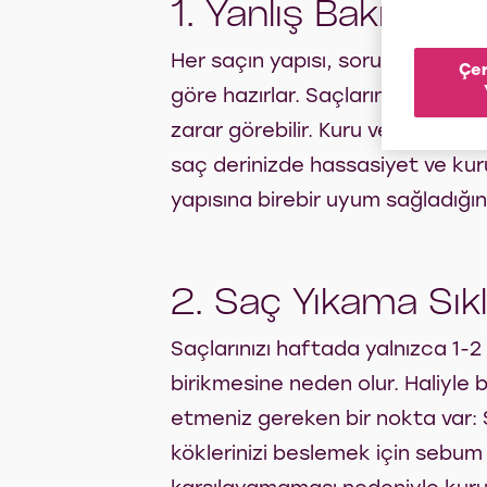
1. Yanlış Bakım Ür
Her saçın yapısı, sorunları ve ge
Çer
göre hazırlar. Saçlarınıza uygun 
zarar görebilir. Kuru ve cansız 
saç derinizde hassasiyet ve kuru
yapısına birebir uyum sağladığın
2. Saç Yıkama Sıkl
Saçlarınızı haftada yalnızca 1-2
birikmesine neden olur. Haliyle b
etmeniz gereken bir nokta var: S
köklerinizi beslemek için sebum ü