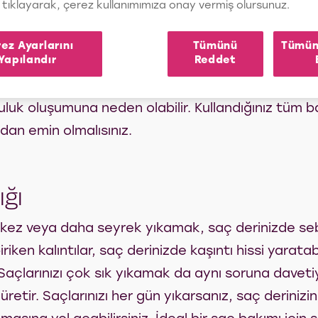
ünlerini Tercih Etmek
tıklayarak, çerez kullanımımıza onay vermiş olursunuz.
reksinimleri farklıdır. Bu nedenle kozmetik markaları
ez Ayarlarını
Tümünü
Tümün
Yapılandır
Reddet
saç bakım ürünlerini tercih etmediğiniz takdirde sa
saçlara sahip olduğunuz halde yağlı saçlara uygun
luk oluşumuna neden olabilir. Kullandığınız tüm ba
dan emin olmalısınız.
ığı
 kez veya daha seyrek yıkamak, saç derinizde sebum
iriken kalıntılar, saç derinizde kaşıntı hissi yarat
açlarınızı çok sık yıkamak da aynı soruna davetiye
retir. Saçlarınızı her gün yıkarsanız, saç derinizi