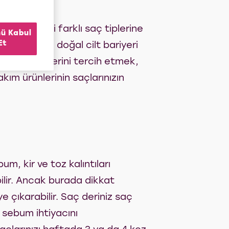
, ürünlerini farklı saç tiplerine
ü Kabul
Et
ç derinizin doğal cilt bariyeri
 bakım ürünlerini tercih etmek,
kım ürünlerinin saçlarınızın
, kir ve toz kalıntıları
abilir. Ancak burada dikkat
 çıkarabilir. Saç deriniz saç
n sebum ihtiyacını