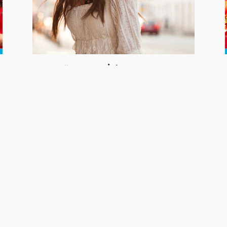
Yağlı Saçlar İçin Saç Bakımı
N
İlk İpucu: Saçlarınızı daha az yıkamak
e
Ya
ve doğru saç bakım ürününü
.
kullanmaya özen göstermek.