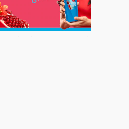
ar Çekirdeği Yağı Faydaları Nelerdir,
Nasıl Kullanılır?
ğlı saçlar gündelik hayatınızda sorun
mu oluyor? Yalnız değilsiniz. Yağlı
saçlarla nasıl başa çıkacağınızı
öğrenmek için tıklayın.