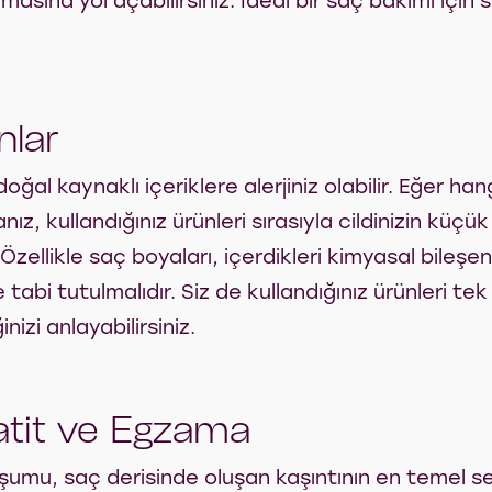
sına yol açabilirsiniz. İdeal bir saç bakımı için 
nlar
al kaynaklı içeriklere alerjiniz olabilir. Eğer hang
ız, kullandığınız ürünleri sırasıyla cildinizin küç
Özellikle saç boyaları, içerdikleri kimyasal bileşe
tabi tutulmalıdır. Siz de kullandığınız ürünleri tek
izi anlayabilirsiniz.
atit ve Egzama
umu, saç derisinde oluşan kaşıntının en temel seb