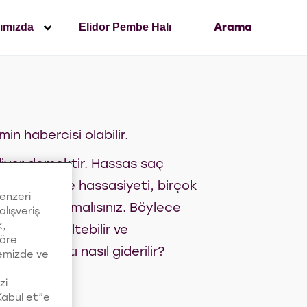
ımızda
Elidor Pembe Halı
Arama
in habercisi olabilir.
idiyor demektir. Hassas saç
isi kaşıntı ve hassasiyeti, birçok
benzeri
lemekle başlamalısınız. Böylece
alışveriş
k,
aları düzeltebilir ve
göre
eki kaşıntı nasıl giderilir?
temizde ve
zi
“Kabul et”e