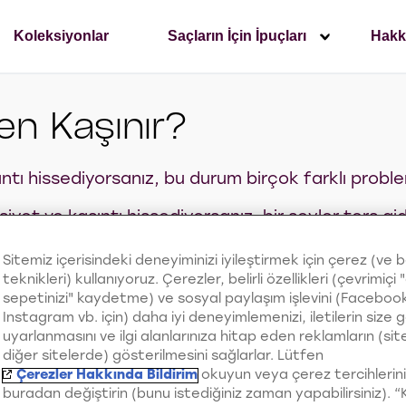
Koleksiyonlar
Saçların İçin İpuçları
Hakk
en Kaşınır?
ntı hissediyorsanız, bu durum birçok farklı problem
yet ve kaşıntı hissediyorsanız, bir şeyler ters g
 düzenli ve özenli bir şekilde yapılmalıdır. Saç der
Sitemiz içerisindeki deneyiminizi iyileştirmek için çerez (ve 
lir. Bu nedenle öncelikle kaşıntının nedenini belir
teknikleri) kullanıyoruz. Çerezler, belirli özellikleri (çevrimiçi "
sepetinizi" kaydetme) ve sosyal paylaşım işlevini (Faceboo
ce müdahale edebilir, saç bakımında yaptığınız hat
Instagram vb. için) daha iyi deneyimlemenizi, iletilerin size 
ışabilirsiniz. Saç derisi neden kaşınır, saç derisind
uyarlanmasını ve ilgi alanlarınıza hitap eden reklamların (si
diğer sitelerde) gösterilmesini sağlarlar. Lütfen
Çerezler Hakkında Bildirim
okuyun veya çerez tercihlerini
buradan değiştirin (bunu istediğiniz zaman yapabilirsiniz). 