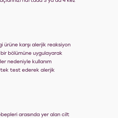
saçlarınızı haftada 3 ya da 4 kez
i ürüne karşı alerjik reaksiyon
ük bir bölümüne uygulayarak
nler nedeniyle kullanım
 tek test ederek alerjik
epleri arasında yer alan cilt