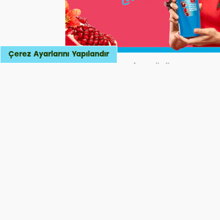
Çerez Ayarlarını Yapılandır
Gün Boyu Hacim: Sönük Saçlar 5
Dakikada Nasıl Kabartılır?
Sönük, cansız ve hacimsiz saçlar yerin
gün boyu hacimli saçlar için Elidor'un
sunduğu güçlü bakım etkisini keşfedin