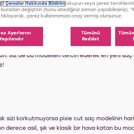
Çerezler Hakkında Bildirim
okuyun veya çerez tercihlerini
buradan değiştirin (bunu istediğiniz zaman yapabilirsiniz). 
tıklayarak, çerez kullanımımıza onay vermiş olursunuz.
enemeniz Gereken Oval Yüz
ez Ayarlarını
Tümünü
Tümün
Yapılandır
Reddet
nekleri oldukça çeşitli olsa da, birkaç modelin öze
 Siz de bu modelleri tercih ederek en yeni saç 
z!
k sizi korkutmuyorsa pixie cut saç modelinin ha
on derece asil, şık ve klasik bir hava katan bu mo