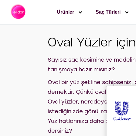
Ürünler
Saç Türleri
Oval Yüzler içi
Sayısız saç kesimine ve modeline
tanışmaya hazır mısınız?
Oval bir yüz şekline sahipseniz
demektir. Çünkü oval yüze saç k
Oval yüzler, neredeyse tüm saç 
istediğinizde gönül rahatlığıyla 
Yüz hatlarınıza daha belirgin 
dersiniz?