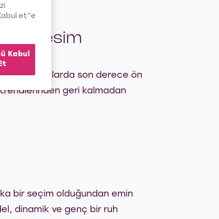
zi
“Kabul et”e
 Saç Kesim
ü Kabul
Et
llikle son yıllarda son derece ön
trendlerinden geri kalmadan
rika bir seçim olduğundan emin
del, dinamik ve genç bir ruh