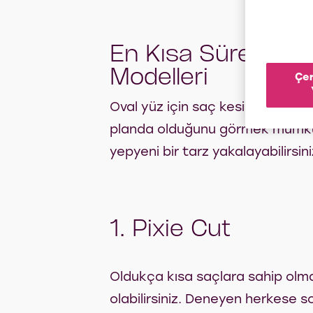
En Kısa Sürede D
Modelleri
Çer
Oval yüz için saç kesimleri seçe
planda olduğunu görmek mümkün.
yepyeni bir tarz yakalayabilirsini
1. Pixie Cut
Oldukça kısa saçlara sahip olma
olabilirsiniz. Deneyen herkese s