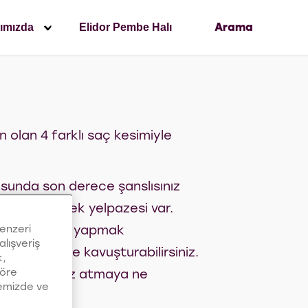
ımızda
Elidor Pembe Halı
Arama
 olan 4 farklı saç kesimiyle
usunda son derece şanslısınız
ş bir seçenek yelpazesi var.
ir değişiklik yapmak
benzeri
alışveriş
bir görünüme kavuşturabilirsiniz.
k,
göre
 modeline göz atmaya ne
temizde ve