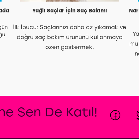
kada
Yağlı Saçlar İçin Saç Bakımı
Nar 
İlk İpucu: Saçlarınızı daha az yıkamak ve
gün
Ya
uğu
doğru saç bakım ürününü kullanmaya
mu 
özen göstermek.
n
ine Sen De Katıl!