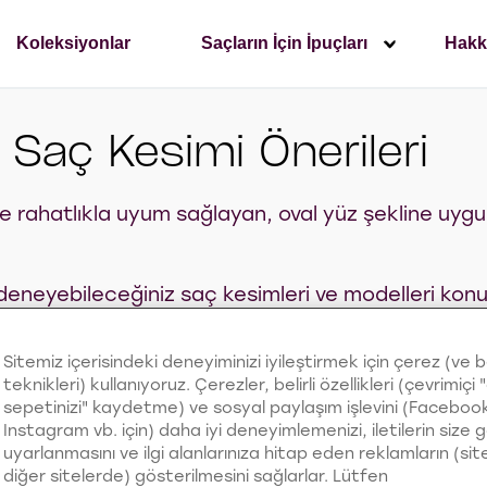
Koleksiyonlar
Saçların İçin İpuçları
Hakk
n Saç Kesimi Önerileri
 rahatlıkla uyum sağlayan, oval yüz şekline uygun
, deneyebileceğiniz saç kesimleri ve modelleri kon
esimi tercihleri açısından önünüzde oldukça geni
kesimlerine kolaylıkla uyum sağlar. Saçlarınızda b
Sitemiz içerisindeki deneyiminizi iyileştirmek için çerez (ve 
teknikleri) kullanıyoruz. Çerezler, belirli özellikleri (çevrimiçi "
birçok modeli deneyebilir, tarzınızı daha kusursuz 
sepetinizi" kaydetme) ve sosyal paylaşım işlevini (Faceboo
Instagram vb. için) daha iyi deneyimlemenizi, iletilerin size 
ve yumuşak bir görünüm kazandıracak 4 farklı saç
uyarlanmasını ve ilgi alanlarınıza hitap eden reklamların (si
diğer sitelerde) gösterilmesini sağlarlar. Lütfen