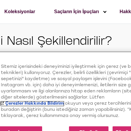
Koleksiyonlar
Saçların İçin İpuçları
Hakk
Nasıl Şekillendirilir?
en önce saçların yıkanmış ve temiz olması daha k
Sitemiz içerisindeki deneyiminizi iyileştirmek için çerez (ve 
daha kusursuz görünmesini sağlamak ve saçın ele
teknikleri) kullanıyoruz. Çerezler, belirli özellikleri (çevrimiçi "
niz.
sepetinizi" kaydetme) ve sosyal paylaşım işlevini (Faceboo
Instagram vb. için) daha iyi deneyimlemenizi, iletilerin size 
olduğunu düşünenler çok yanılıyor! Sezonda yerini 
uyarlanmasını ve ilgi alanlarınıza hitap eden reklamların (si
diğer sitelerde) gösterilmesini sağlarlar. Lütfen
r almaya başlayan bob saç kesimini dilerseniz uzu
Çerezler Hakkında Bildirim
okuyun veya çerez tercihlerini
ir saç kesimi ile stil sahibi olmanıza yardımcı olan b
buradan değiştirin (bunu istediğiniz zaman yapabilirsiniz). 
tıklayarak, çerez kullanımımıza onay vermiş olursunuz.
esimi şeklini çok kolay koruyabilen, dalga ve bukle
r. Dilerseniz sözü daha fazla uzatmadan bob saç 