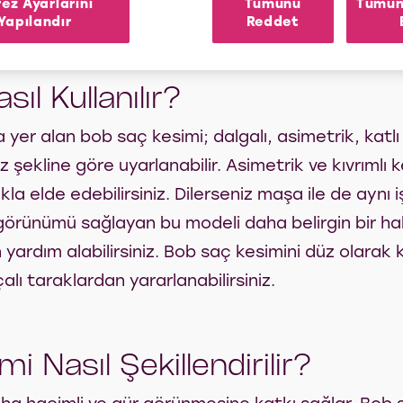
ez Ayarlarını
Tümünü
Tümün
Yapılandır
Reddet
ıl Kullanılır?
er alan bob saç kesimi; dalgalı, asimetrik, katlı ve
kline göre uyarlanabilir. Asimetrik ve kıvrımlı ke
ıkla elde edebilirsiniz. Dilerseniz maşa ile de aynı i
görünümü sağlayan bu modeli daha belirgin bir hale
 yardım alabilirsiniz. Bob saç kesimini düz olarak
çalı taraklardan yararlanabilirsiniz.
 Nasıl Şekillendirilir?