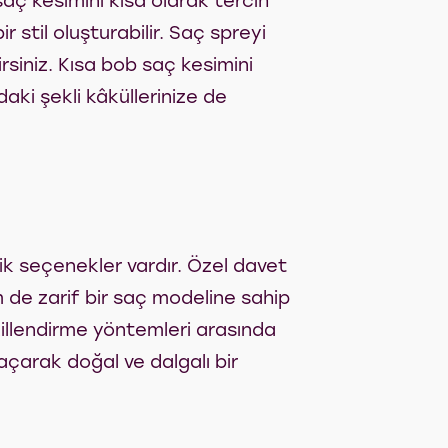
aç kesimini kısa olarak tercih
r stil oluşturabilir. Saç spreyi
rsiniz. Kısa bob saç kesimini
aki şekli kâküllerinize de
ik seçenekler vardır. Özel davet
m de zarif bir saç modeline sahip
killendirme yöntemleri arasında
i açarak doğal ve dalgalı bir