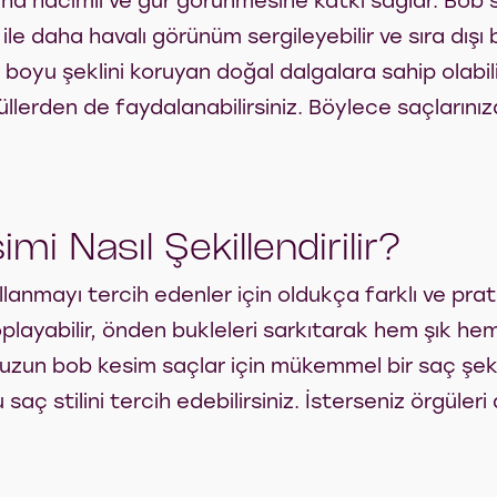
ha hacimli ve gür görünmesine katkı sağlar. Bob s
le daha havalı görünüm sergileyebilir ve sıra dışı bi
boyu şeklini koruyan doğal dalgalara sahip olabili
lerden de faydalanabilirsiniz. Böylece saçlarınızd
i Nasıl Şekillendirilir?
lanmayı tercih edenler için oldukça farklı ve prat
oplayabilir, önden bukleleri sarkıtarak hem şık he
ne uzun bob kesim saçlar için mükemmel bir saç şe
u saç stilini tercih edebilirsiniz. İsterseniz örgüler