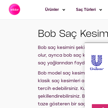
Ürünler
Saç Türleri
Bob Saç Kesimi 
Bob saç kesimini şekillendirmed
olur, ayrıca bob saç kesiminin 
saç yağlarından faydalanabilirsi
Bob model saç kesiminin riskli 
klasik saç kesimleri arasında ye
tercih edebilirsiniz. Kullanışlı b
şekillendirebilirsiniz. Bob saç k
taze gösteren bir saç modelidi