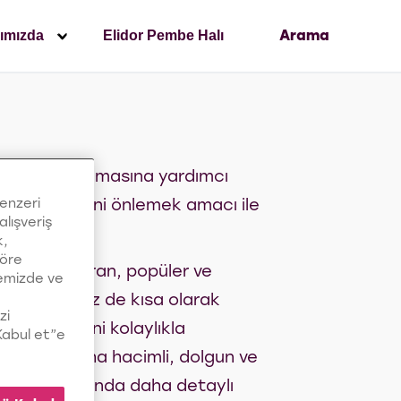
ımızda
Elidor Pembe Halı
Arama
olay şekil almasına yardımcı
benzeri
ktriklenmesini önlemek amacı ile
alışveriş
k,
göre
sağlamlaştıran, popüler ve
temizde ve
n, isterseniz de kısa olarak
zi
u saç modelini kolaylıkla
“Kabul et”e
lerin çok daha hacimli, dolgun ve
kesimi hakkında daha detaylı