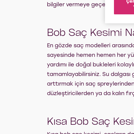
Çer
bilgiler vermeye geçelim!
Bob Saç Kesimi Nas
En gözde saç modelleri arasında y
sayesinde hemen hemen her yüz şe
yardımı ile doğal bukleleri kolayl
tamamlayabilirsiniz. Su dalgası 
arttırmak için saç spreylerinden
düzleştiricilerden ya da kalın fır
Kısa Bob Saç Kesimi