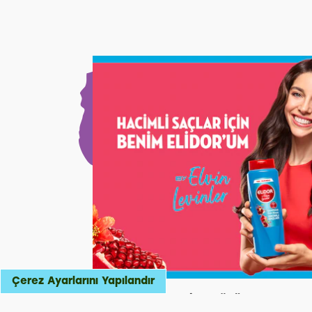
Çerez Ayarlarını Yapılandır
Gün Boyu Hacim: Sönük Saçlar 5