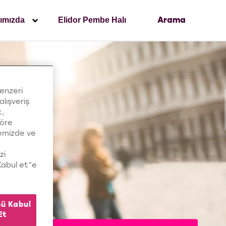
ımızda
Elidor Pembe Halı
Arama
benzeri
alışveriş
k,
göre
temizde ve
zi
“Kabul et”e
ü Kabul
Et