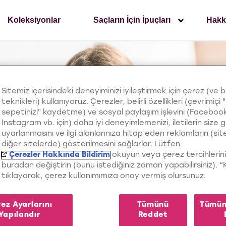
Koleksiyonlar
Saçların İçin İpuçları
Hakk
Sitemiz içerisindeki deneyiminizi iyileştirmek için çerez (ve 
teknikleri) kullanıyoruz. Çerezler, belirli özellikleri (çevrimiçi "
sepetinizi" kaydetme) ve sosyal paylaşım işlevini (Faceboo
Instagram vb. için) daha iyi deneyimlemenizi, iletilerin size 
uyarlanmasını ve ilgi alanlarınıza hitap eden reklamların (si
diğer sitelerde) gösterilmesini sağlarlar. Lütfen
Çerezler Hakkında Bildirim
okuyun veya çerez tercihlerini
buradan değiştirin (bunu istediğiniz zaman yapabilirsiniz). 
tıklayarak, çerez kullanımımıza onay vermiş olursunuz.
ez Ayarlarını
Tümünü
Tümün
Yapılandır
Reddet