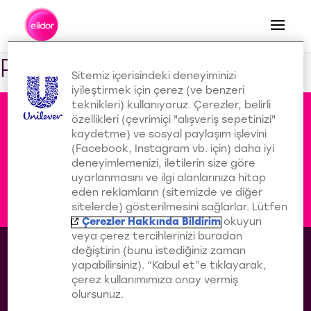
Arama
Products
Sitemiz içerisindeki deneyiminizi
iyileştirmek için çerez (ve benzeri
teknikleri) kullanıyoruz. Çerezler, belirli
özellikleri (çevrimiçi "alışveriş sepetinizi"
Elidor Ailesine Sen De Katıl!
kaydetme) ve sosyal paylaşım işlevini
(Facebook, Instagram vb. için) daha iyi
deneyimlemenizi, iletilerin size göre
uyarlanmasını ve ilgi alanlarınıza hitap
eden reklamların (sitemizde ve diğer
sitelerde) gösterilmesini sağlarlar. Lütfen
Çerezler Hakkında Bildirim
okuyun
veya çerez tercihlerinizi buradan
değiştirin (bunu istediğiniz zaman
Turkey
yapabilirsiniz). “Kabul et”e tıklayarak,
Çerezler Hakkında Bildirim
çerez kullanımımıza onay vermiş
Gizlilik Bildirimi
olursunuz.
Çerez Ayarlarını Yapılandır