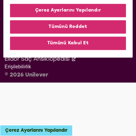
Kullanım Şartları
Çerez Ayarlarını Yapılandır
Kişisel Verilerin Korunması
Sıkça Sorulan Sorular
Tümünü Reddet
Bize Ulaşın
Site Haritası
Tümünü Kabul Et
Koleksiyonlar
Saçların İçin İpuçları
Elidor Saç Ansiklopedisi
Erişilebilirlik
© 2026 Unilever
Çerez Ayarlarını Yapılandır