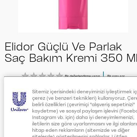
Elidor Güçlü Ve Parlak
Saç Bakım Kremi 350 M
Bir değerlendirme yazın
Bir soru sor
Bu
product
için
değerlendirme
Türkiye’nin 1 numaralı* saç bakım markası Elidor
Sitemiz içerisindeki deneyiminizi iyileştirmek iç
gönderilmedi
çerez (ve benzeri teknikleri) kullanıyoruz. Çer
yenilendi! Saçlarını güçlendiren ve parlaklığını artıra
belirli özellikleri (çevrimiçi "alışveriş sepetinizi"
Elidor Güçlü ve Parlak Saç Bakım Kremi, saç bakım
kaydetme) ve sosyal paylaşım işlevini (Faceb
rutininin vazgeçilmezi olmaya aday. Saçların
Instagram vb. için) daha iyi deneyimlemenizi,
yıpranmış, mat veya cansız mı görünüyor? Doğru
iletilerin size göre uyarlanmasını ve ilgi alanlar
ürünle hızlı bir dönüşüm mümkün!
hitap eden reklamların (sitemizde ve diğer
Elidor’un özel formülü %3 Seramid-Parlaklık
sitelerde) gösterilmesini sağlarlar. Lütfen