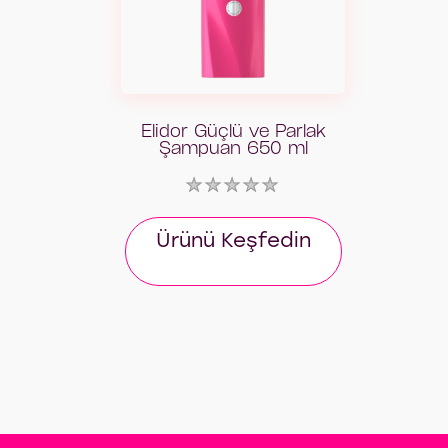
Elidor Güçlü ve Parlak
Şampuan 650 ml
Bu
product
için
değerlendirme
Ürünü Keşfedin
gönderilmedi