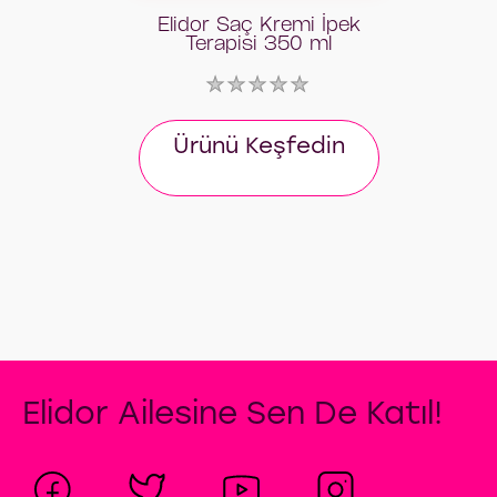
Elidor Saç Kremi İpek
Terapisi 350 ml
Bu
product
için
değerlendirme
Ürünü Keşfedin
gönderilmedi
Elidor Ailesine Sen De Katıl!
Elidor Saç Dökülmelerine