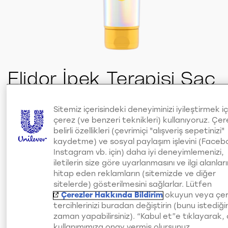
Elidor İpek Terapisi Saç
Güzelleştirici Bakım
Sitemiz içerisindeki deneyiminizi iyileştirmek iç
Kremi 130 Ml
çerez (ve benzeri teknikleri) kullanıyoruz. Çer
belirli özellikleri (çevrimiçi "alışveriş sepetinizi"
kaydetme) ve sosyal paylaşım işlevini (Faceb
Bir değerlendirme yazın
Bir soru sor
Bu
Instagram vb. için) daha iyi deneyimlemenizi,
product
iletilerin size göre uyarlanmasını ve ilgi alanlar
için
değerlendirme
Elidor İpek Terapisi Saç Güzelleştirici Bakım Kremi,
hitap eden reklamların (sitemizde ve diğer
gönderilmedi
kabarmaya eğilimli saçlar için özel olarak geliştirilmi
sitelerde) gösterilmesini sağlarlar. Lütfen
Çerezler Hakkında Bildirim
okuyun veya çe
duş sonrası bir bakım ürünüdür. İpek Terapisi ailesini
tercihlerinizi buradan değiştirin (bunu istediği
bu yeni üyesi, saçın her bir teline nüfuz eden yapısıy
zaman yapabilirsiniz). “Kabul et”e tıklayarak,
saçlara ipeksi bir görünüm kazandıracak şekilde
kullanımımıza onay vermiş olursunuz.