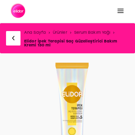
Arama
Ana Sayfa
Ürünler
Serum Bakım Yağı
Elidor İpek Terapisi Saç Güzelleştirici Bakım
Kremi 130 ml