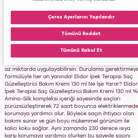
geliştirilmiştir. Yapısındaki ipek proteinleri ile
zenginleştirilmiş formülü, saça 3 kat* yumuşaklık
Çerez Ayarlarını Yapılandır
sağlar. Elidor İpek Terapisi Saç Güzelleştirici Bakım
Kremi 130 ml Nasıl Kullanılır? Elidor İpek Terapisi Saç
Güzelleştirici Bakım Kremi'nin kullanımı oldukça
Tümünü Reddet
pratiktir. Nemli ya da kuru saça uygulayabilirsin. Nem
saç için saçını eşit tutamlara ayırarak ürünü saç
Tümünü Kabul Et
boylarından uçlara nazikçe uygulayabilirsin. Kuru sa
için ise gün içinde anında pürüzsüzlük istediğin her 
az miktarda uygulayabilirsin. Durulama gerektirmey
formülüyle her an yanında! Elidor İpek Terapisi Saç
Güzelleştirici Bakım Kremi 130 ml Ne İşe Yarar? Elidor
İpek Terapisi Saç Güzelleştirici Bakım Kremi 130 ml 
Amino-Silk kompleksi içeriği sayesinde saçları
pürüzsüzleştirerek 72 saat boyunca elektriklenmed
korumaya yardımcı olur. Böylece saçın ihtiyacı olan
bakımı sunar ve gün boyu mükemmel görünüm ile
kalıcı koku sağlar. Aynı zamanda 230 derece ısıya
karşı korumaya yardımcı olurken bu sayede saçını